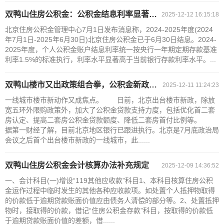
双鸭山住房公积金：公积金结息利率显著高于当前银行存款利率水平
2025-12-12 16:15:18
北京住房公积金管理中心7月1日发布消息称，2024-2025年度(2024
年7月1日-2025年6月30日)北京住房公积金已于6月30日结息。2024-
2025年度，个人公积金账户结息利率统一按央行一年期定期存款基准
利率1.5%的标准执行，利率水平显著高于当前银行存款利率水平。...
双鸭山楼市又出政策组合拳，公积金新政能省多少钱？
2025-12-11 11:24:23
一线城市楼市新动作又成焦点。 日前，北京出台楼市新政，除放
宽五环外限购政策外，加大了公积金贷款支持力度，包括优化首二套
房认定、提高二套房公积金贷款额度、降低二套房首付比例等。
据第一财经了解，目前北京地区银行已跟进执行。北京是7月底政治局
会议之后首个出台楼市新政的一线城市，此......
双鸭山住房公积金会计核算办法补充规定
2025-12-09 14:36:52
一、会计科目(一)增设“119其他应收款”科目1、本科目核算住房公积
金运作过程中临时发生的其他各种应收款项。如处置个人抵押物取得
的价款低于逾期贷款账面价值应由债务人清偿的部分等。2、处置抵押
物时，接取得的价款，借记“住房公积金存款”科目，按取得的价款低
于逾期贷款账面价值的差额，借......