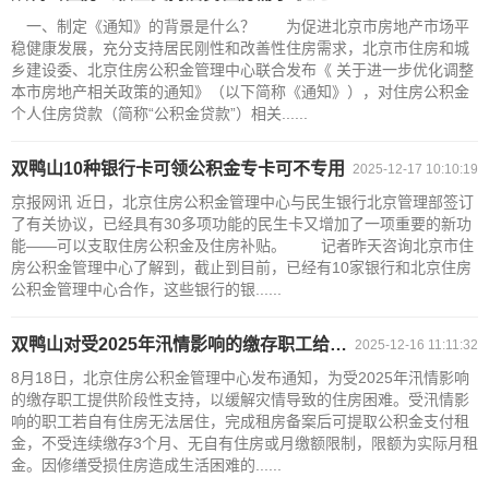
一、制定《通知》的背景是什么？ 为促进北京市房地产市场平
稳健康发展，充分支持居民刚性和改善性住房需求，北京市住房和城
乡建设委、北京住房公积金管理中心联合发布《 关于进一步优化调整
本市房地产相关政策的通知》（以下简称《通知》），对住房公积金
个人住房贷款（简称“公积金贷款”）相关......
双鸭山10种银行卡可领公积金专卡可不专用
2025-12-17 10:10:19
京报网讯 近日，北京住房公积金管理中心与民生银行北京管理部签订
了有关协议，已经具有30多项功能的民生卡又增加了一项重要的新功
能——可以支取住房公积金及住房补贴。 记者昨天咨询北京市住
房公积金管理中心了解到，截止到目前，已经有10家银行和北京住房
公积金管理中心合作，这些银行的银......
双鸭山对受2025年汛情影响的缴存职工给予阶段性支持
2025-12-16 11:11:32
8月18日，北京住房公积金管理中心发布通知，为受2025年汛情影响
的缴存职工提供阶段性支持，以缓解灾情导致的住房困难。受汛情影
响的职工若自有住房无法居住，完成租房备案后可提取公积金支付租
金，不受连续缴存3个月、无自有住房或月缴额限制，限额为实际月租
金。因修缮受损住房造成生活困难的......