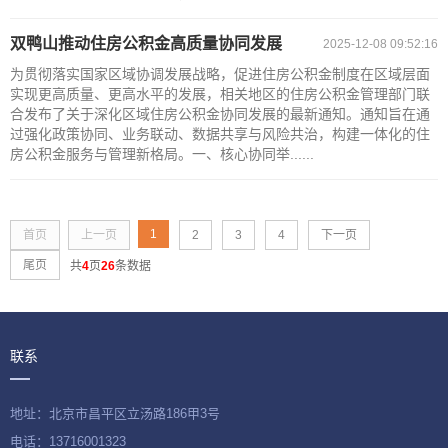
双鸭山推动住房公积金高质量协同发展
2025-12-08 09:52:16
为贯彻落实国家区域协调发展战略，促进住房公积金制度在区域层面
实现更高质量、更高水平的发展，相关地区的住房公积金管理部门联
合发布了关于深化区域住房公积金协同发展的最新通知。通知旨在通
过强化政策协同、业务联动、数据共享与风险共治，构建一体化的住
房公积金服务与管理新格局。一、核心协同举......
1
首页
上一页
2
3
4
下一页
尾页
共
4
页
26
条数据
联系
地址：北京市昌平区立汤路186甲3号
电话：13716001323